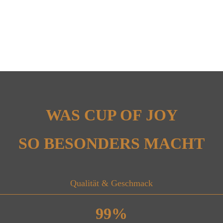
WAS CUP OF JOY
SO BESONDERS MACHT
Qualität & Geschmack
99
%