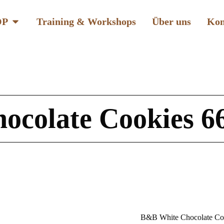
OP
Training & Workshops
Über uns
Kon
colate Cookies 66 
B&B White Chocolate Cook