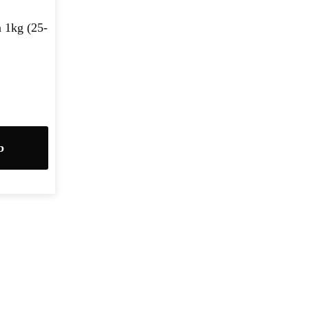
 1kg (25-
b