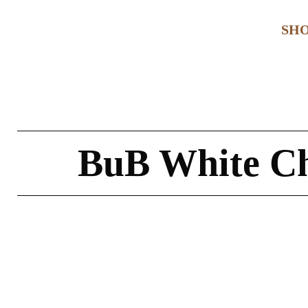
SH
BuB White Cho