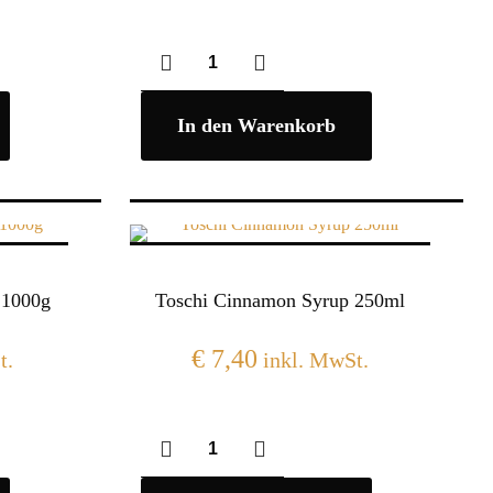
In den Warenkorb
 1000g
Toschi Cinnamon Syrup 250ml
€
7,40
t.
inkl. MwSt.