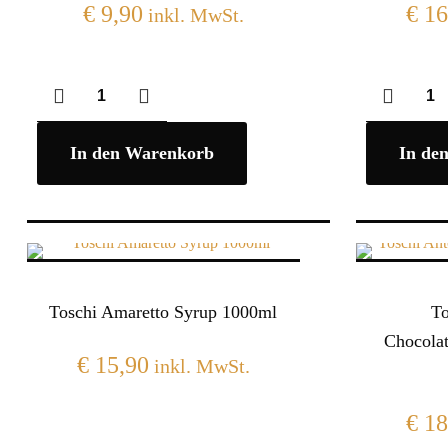
€
9,90
€
16
inkl. MwSt.
In den Warenkorb
In de
Toschi Amaretto Syrup 1000ml
To
Chocola
€
15,90
inkl. MwSt.
€
18