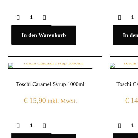
In den Warenkorb
In de
Toschi Caramel Syrup 1000ml
Toschi C
€
15,90
€
14
inkl. MwSt.