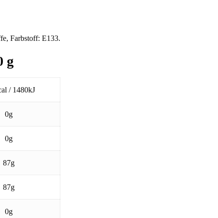
fe, Farbstoff: E133.
0 g
al / 1480kJ
0g
0g
87g
87g
0g