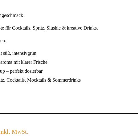
engeschmack
e für Cocktails, Spritz, Slushie & kreative Drinks.
en:
t süß, intensivgrün
naroma mit klarer Frische
rup – perfekt dosierbar
ritz, Cocktails, Mocktails & Sommerdrinks
inkl. MwSt.