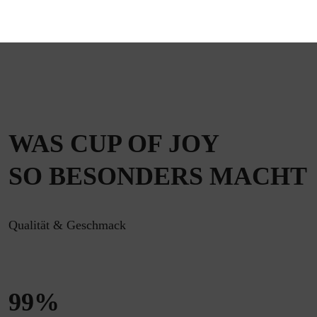
WAS CUP OF JOY
SO BESONDERS MACHT
Qualität & Geschmack
99
%