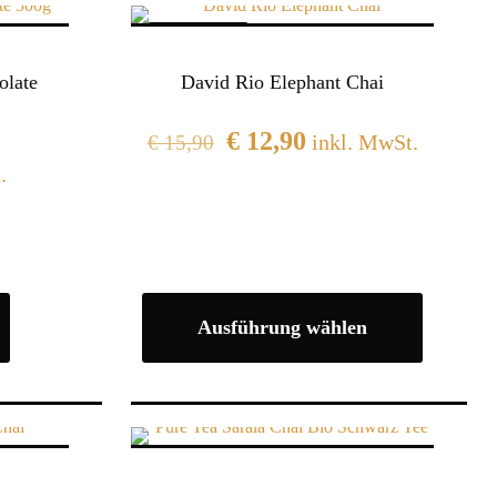
IM ANGEBOT
olate
David Rio Elephant Chai
€
12,90
inkl. MwSt.
€
15,90
.
Ausführung wählen