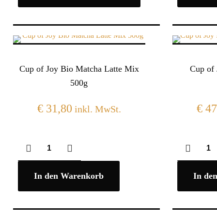
Cup of Joy Bio Matcha Latte Mix
Cup of
500g
€
31,80
€
47
inkl. MwSt.
In den Warenkorb
In de