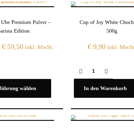
 Ube Premium Pulver –
Cup of Joy White Choch
arista Edition
500g
–
€
59,50
€
9,90
inkl. MwSt.
inkl. MwSt
führung wählen
In den Warenkorb