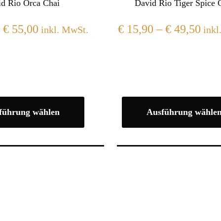
d Rio Orca Chai
David Rio Tiger Spice 
–
€
55,00
€
15,90
–
€
49,50
inkl. MwSt.
inkl
führung wählen
Ausführung wähle