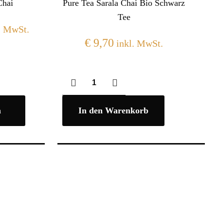
Chai
Pure Tea Sarala Chai Bio Schwarz
Tee
. MwSt.
€
9,70
inkl. MwSt.
n
In den Warenkorb