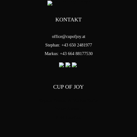
KONTAKT
office@cupofjoy.at
Stephan: +43 650 2481977
Markus: +43 664 88177530
CUP OF JOY
Stephan Pensold & Markus Stoffel
Packer Strasse 5
8144 Tobelbad