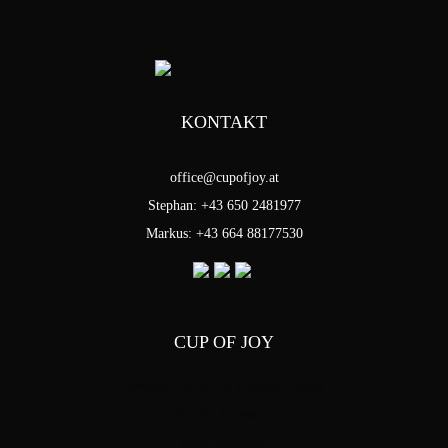
KONTAKT
office@cupofjoy.at
Stephan: +43 650 2481977
Markus: +43 664 88177530
CUP OF JOY
Stephan Pensold & Markus Stoffel
Packer Strasse 5
8144 Tobelbad