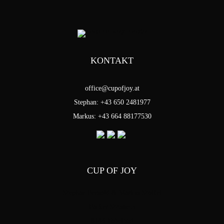
KONTAKT
office@cupofjoy.at
Stephan: +43 650 2481977
Markus: +43 664 88177530
CUP OF JOY
Stephan Pensold & Markus Stoffel
Packer Strasse 5
8144 Tobelbad