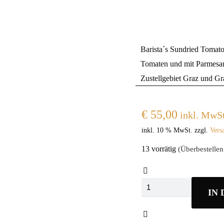
Barista´s Sundried Tomato
Tomaten und mit Parmesan
Zustellgebiet Graz und G
€
55,00
inkl. MwSt
inkl. 10 % MwSt.
zzgl.
Vers
13 vorrätig
(Überbestellen
Baristas
IN
Sundried
Tomato