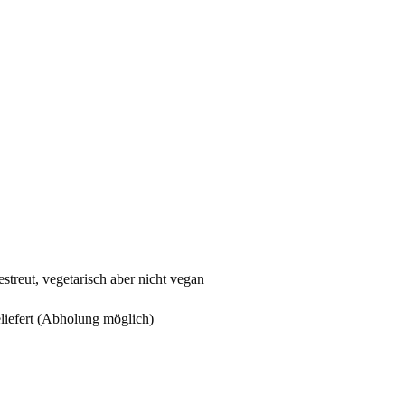
Bagels
40
Stk.
zu
135g
Menge
treut, vegetarisch aber nicht vegan
iefert (Abholung möglich)