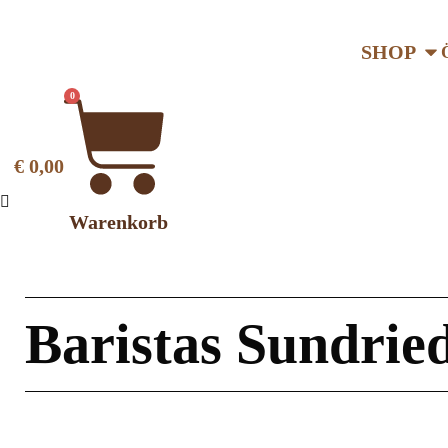
SHOP
0
€
0,00
Warenkorb
Baristas Sundrie