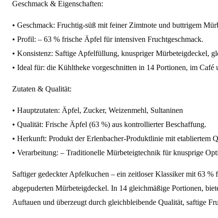
Geschmack & Eigenschaften:
• Geschmack: Fruchtig‑süß mit feiner Zimtnote und buttrigem Mürb
• Profil: – 63 % frische Äpfel für intensiven Fruchtgeschmack.
• Konsistenz: Saftige Apfelfüllung, knuspriger Mürbeteigdeckel, g
• Ideal für: die Kühltheke vorgeschnitten in 14 Portionen, im Café
Zutaten & Qualität:
• Hauptzutaten: Äpfel, Zucker, Weizenmehl, Sultaninen
• Qualität: Frische Äpfel (63 %) aus kontrollierter Beschaffung.
• Herkunft: Produkt der Erlenbacher‑Produktlinie mit etabliertem 
• Verarbeitung: – Traditionelle Mürbeteigtechnik für knusprige Opt
Saftiger gedeckter Apfelkuchen – ein zeitloser Klassiker mit 63 
abgepuderten Mürbeteigdeckel. In 14 gleichmäßige Portionen, bietet
Auftauen und überzeugt durch gleichbleibende Qualität, saftige Fru