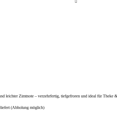
Apfelkuchen,
vorgeschnitten
2,5
kg
(1
Menge
 leichter Zimtnote – verzehrfertig, tiefgefroren und ideal für Theke 
iefert (Abholung möglich)