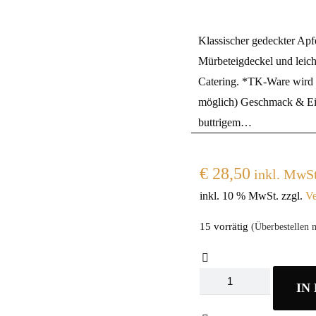
Klassischer gedeckter Apf
Mürbeteigdeckel und leicht
Catering. *TK-Ware wird 
möglich) Geschmack & Eig
buttrigem…
€
28,50
inkl. MwSt
inkl. 10 % MwSt.
zzgl.
Ve
15 vorrätig
(Überbestellen 
TK
IN
Gedeckter