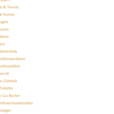
& Sweets
agels
weets
nen
iltertechnik
affeemaschinen
affeemühlen
arcult
 Zubehör
o Go Becher
erbrauchsmaterialien
einiger