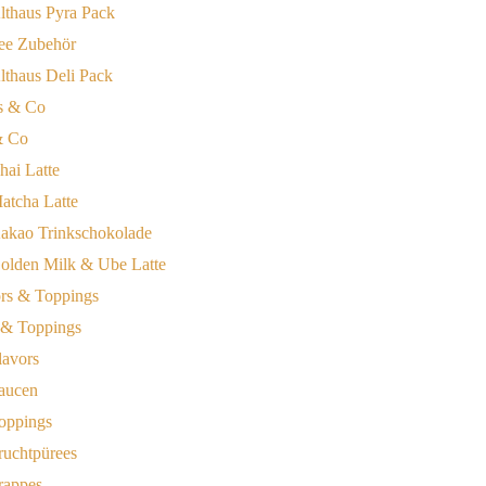
lthaus Pyra Pack
ee Zubehör
lthaus Deli Pack
& Co
hai Latte
atcha Latte
akao Trinkschokolade
olden Milk & Ube Latte
 & Toppings
lavors
aucen
oppings
ruchtpürees
rappes