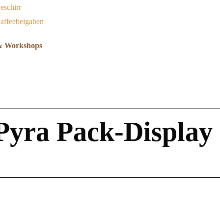
eschirr
affeebeigaben
& Workshops
Pyra Pack-Display 