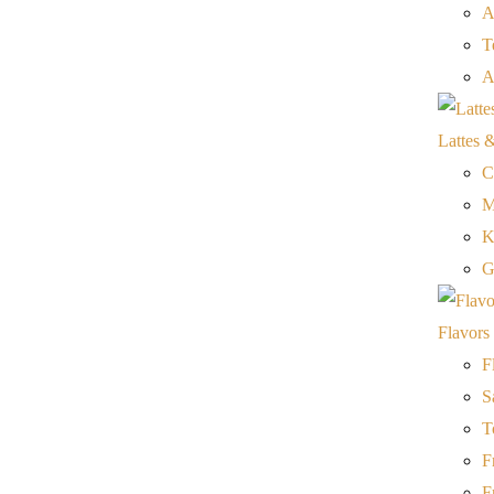
A
T
A
Lattes 
C
M
K
G
Flavors
F
S
T
F
F