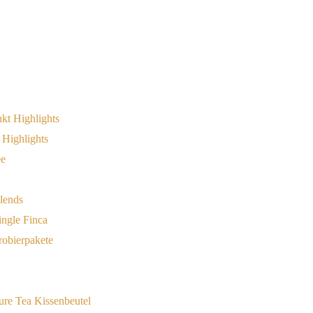
 Highlights
lends
ingle Finca
robierpakete
ure Tea Kissenbeutel