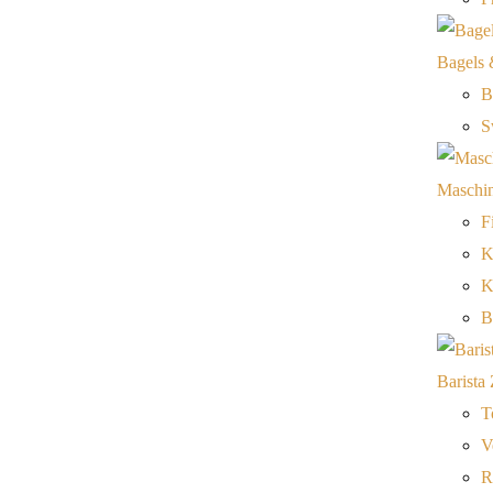
Bagels 
B
S
Maschi
F
K
K
B
Barista
T
V
R