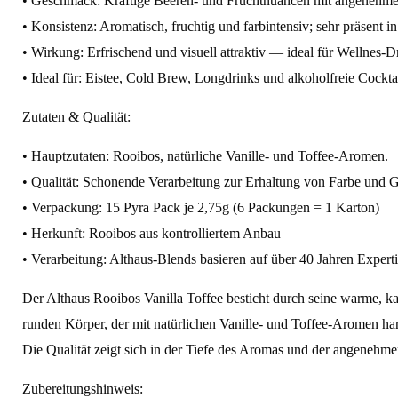
• Geschmack: Kräftige Beeren‑ und Fruchtnuancen mit angenehme
• Konsistenz: Aromatisch, fruchtig und farbintensiv; sehr präsent i
• Wirkung: Erfrischend und visuell attraktiv — ideal für Wellnes-D
• Ideal für: Eistee, Cold Brew, Longdrinks und alkoholfreie Cocktai
Zutaten & Qualität:
• Hauptzutaten: Rooibos, natürliche Vanille‑ und Toffee‑Aromen.
• Qualität: Schonende Verarbeitung zur Erhaltung von Farbe und
• Verpackung: 15 Pyra Pack je 2,75g (6 Packungen = 1 Karton)
• Herkunft: Rooibos aus kontrolliertem Anbau
• Verarbeitung: Althaus‑Blends basieren auf über 40 Jahren Exper
Der Althaus Rooibos Vanilla Toffee besticht durch seine warme, ka
runden Körper, der mit natürlichen Vanille‑ und Toffee‑Aromen harm
Die Qualität zeigt sich in der Tiefe des Aromas und der angenehm
Zubereitungshinweis: