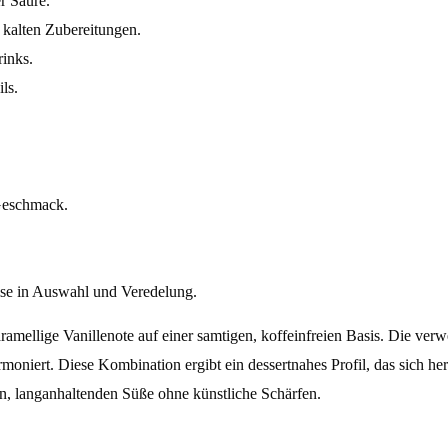
r Säure.
n kalten Zubereitungen.
rinks.
ls.
 Geschmack.
tise in Auswahl und Veredelung.
ramellige Vanillenote auf einer samtigen, koffeinfreien Basis. Die ve
oniert. Diese Kombination ergibt ein dessertnahes Profil, das sich her
en, langanhaltenden Süße ohne künstliche Schärfen.