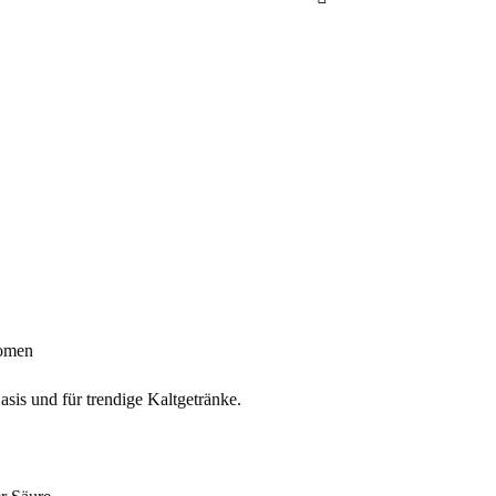
Flash
Pyra
Pack
Menge
romen
asis und für trendige Kaltgetränke.