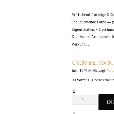
Erfrischend-fruchtige Krä
und leuchtende Farbe — pe
Eigenschaften: • Geschma
Konsistenz: Aromatisch, fr
Wirkung:…
€
6,30
inkl. MwSt.
inkl. 10 % MwSt.
zzgl.
Vers
33 vorrätig
(Überbestellen 
Althaus
IN
Red
Fruit