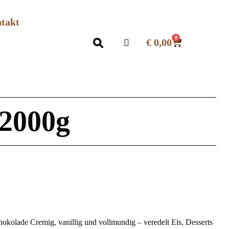
takt
0
€
0,00
 2000g
kolade Cremig, vanillig und vollmundig – veredelt Eis, Desserts