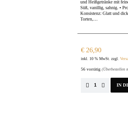
und Heißgetränke mit fei
Süß, vanillig, sahnig. • P
Konsistenz: Glatt und dick
Torten,…
€
26,90
inkl. 10 % MwSt.
zzgl.
Vers
56 vorrätig
(Überbestellen m
IN 