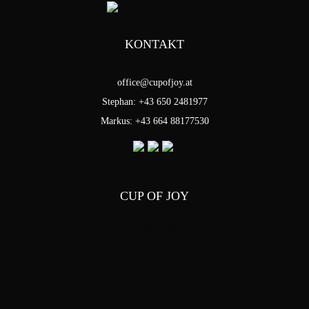
KONTAKT
office@cupofjoy.at
Stephan: +43 650 2481977
Markus: +43 664 88177530
CUP OF JOY
Stephan Pensold & Markus Stoffel
Packer Strasse 5
8144 Tobelbad