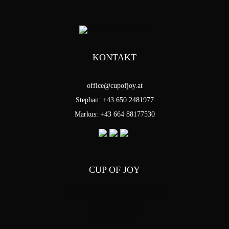
KONTAKT
office@cupofjoy.at
Stephan: +43 650 2481977
Markus: +43 664 88177530
CUP OF JOY
Stephan Pensold & Markus Stoffel
Packer Strasse 5
8144 Tobelbad