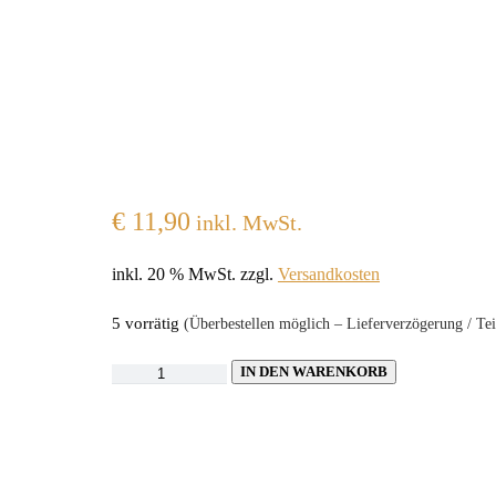
€
11,90
inkl. MwSt.
inkl. 20 % MwSt.
zzgl.
Versandkosten
5 vorrätig
(Überbestellen möglich – Lieferverzögerung / Tei
Rührstäbchen
IN DEN WARENKORB
Holz
17,8cm
1000stk.