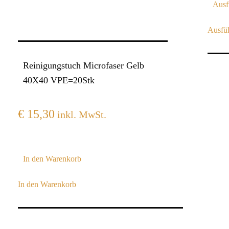
Ausf
Ausfü
Diese
Produ
Reinigungstuch Microfaser Gelb
weist
40X40 VPE=20Stk
mehre
Varian
€
15,30
inkl. MwSt.
auf.
Die
Optio
In den Warenkorb
könne
auf
In den Warenkorb
der
Produk
gewäh