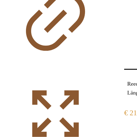
Ree
Län
€
21