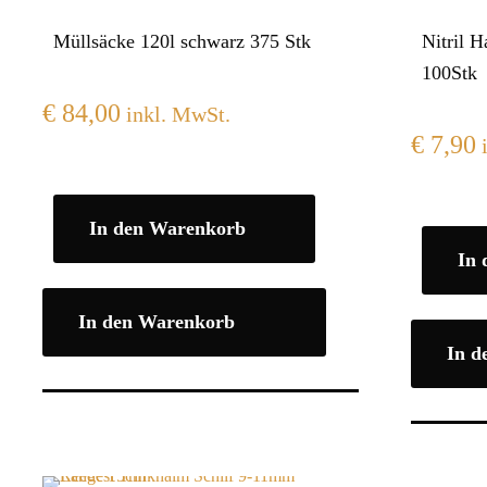
Müllsäcke 120l schwarz 375 Stk
Nitril 
100Stk
€
84,00
inkl. MwSt.
€
7,90
i
In den Warenkorb
In
In den Warenkorb
In d