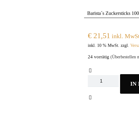
Barista´s Zuckersticks 100
€
21,51
inkl. MwSt
inkl. 10 % MwSt.
zzgl.
Vers
24 vorrätig
(Überbestellen 
Baristas
IN
Zuckersticks
1000stk.
Menge