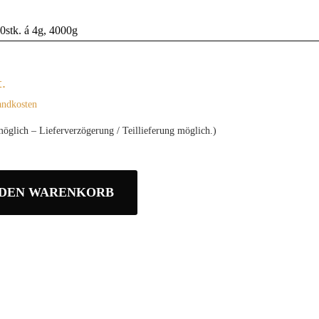
0stk. á 4g, 4000g
.
andkosten
möglich – Lieferverzögerung / Teillieferung möglich.)
 DEN WARENKORB