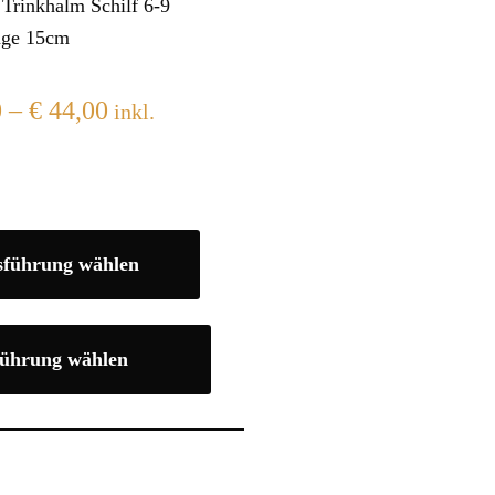
 Trinkhalm Schilf 6-9
ge 15cm
0
–
€
44,00
inkl.
sführung wählen
ührung wählen