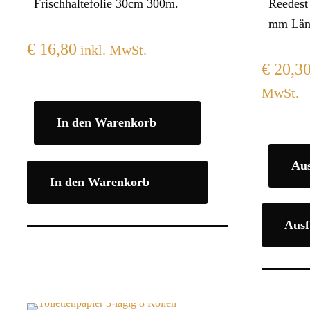
Frischhaltefolie 30cm 300m.
Reedest
mm Län
€
16,80
inkl. MwSt.
€
20,3
MwSt.
In den Warenkorb
Au
In den Warenkorb
Ausf
Dieses
Produkt
weist