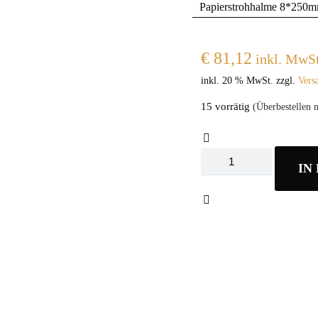
Papierstrohhalme 8*250mm
€
81,12
inkl. MwSt
inkl. 20 % MwSt.
zzgl.
Vers
15 vorrätig
(Überbestellen 
Papierstrohhalme
IN
8x250mm
Karton
2000
Stk
Menge