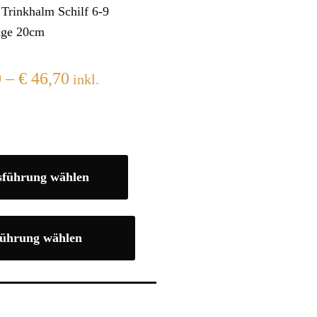
 Trinkhalm Schilf 6-9
ge 20cm
0
–
€
46,70
inkl.
sführung wählen
ührung wählen