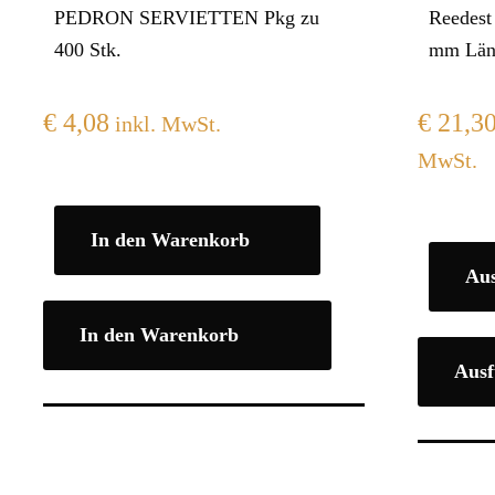
PEDRON SERVIETTEN Pkg zu
Reedest
400 Stk.
mm Län
€
4,08
€
21,3
inkl. MwSt.
MwSt.
In den Warenkorb
Au
In den Warenkorb
Ausf
Dieses
Produkt
weist