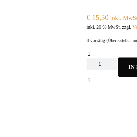
€
15,30
inkl. MwSt
inkl. 20 % MwSt.
zzgl.
Ve
8 vorrätig
(Überbestellen mö
Reinigungstuch
IN
Microfaser
Rot
40X40
VPE=20Stk
Menge