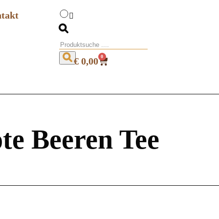
takt
0
€
0,00
te Beeren Tee