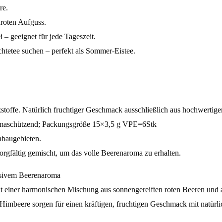
re.
nroten Aufguss.
– geeignet für jede Tageszeit.
üchtetee suchen – perfekt als Sommer-Eistee.
zstoffe. Natürlich fruchtiger Geschmack ausschließlich aus hochwert
romaschützend; Packungsgröße 15×3,5 g VPE=6Stk
nbaugebieten.
orgfältig gemischt, um das volle Beerenaroma zu erhalten.
ensivem Beerenaroma
t einer harmonischen Mischung aus sonnengereiften roten Beeren und a
Himbeere sorgen für einen kräftigen, fruchtigen Geschmack mit natürl