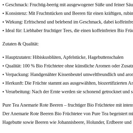
• Geschmack: Fruchtig-beerig mit ausgewogener Süße und feiner Säu
• Konsistenz: Mit Fruchtstücken und Beeren für einen kräftigen, rubi
• Wirkung: Erfrischend und belebend im Geschmack, dabei koffeinfrei 
• Ideal für: Liebhaber fruchtiger Tees, die einen koffeinfreien Bio Fr
Zutaten & Qualität:
• Hauptzutaten: Hibiskusblüten, Apfelstücke, Hagebuttenschalen
• Qualität: 100 % Bio Früchtetee ohne künstliche Aromen oder Zusat
• Verpackung: Handgenähter Kissenbeutel umweltfreundlich und a
• Herkunft: Die Früchte stammt aus ausgewählten, biozertifizierten A
• Verarbeitung: Nach der Ernte werden sie schonend getrocknet und s
Pure Tea Anemarie Rote Beeren – fruchtiger Bio Früchtetee mit int
Der Anemarie Rote Beeren Bio Früchtetee von Pure Tea begeistert mi
Hagebutte sowie Beeren wie Johannisbeere, Holunder, Erdbeere und 