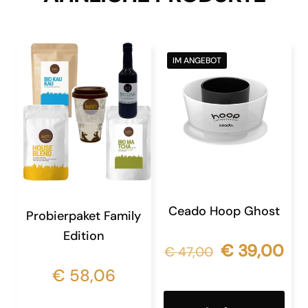
IM ANGEBOT
Ceado Hoop Ghost
Probierpaket Family
Edition
€
39,00
€
47,00
€
58,06