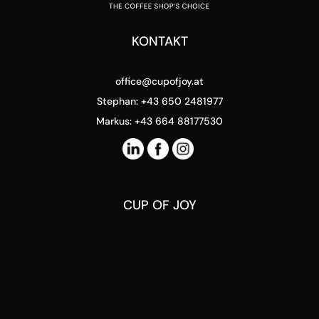
KONTAKT
office@cupofjoy.at
Stephan: +43 650 2481977
Markus: +43 664 88177530
CUP OF JOY
Stephan Pensold & Markus Stoffel
Packer Strasse 5
8144 Tobelbad