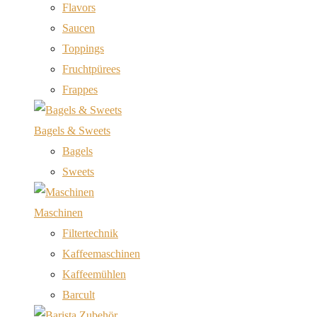
Flavors
Saucen
Toppings
Fruchtpürees
Frappes
Bagels & Sweets
Bagels
Sweets
Maschinen
Filtertechnik
Kaffeemaschinen
Kaffeemühlen
Barcult