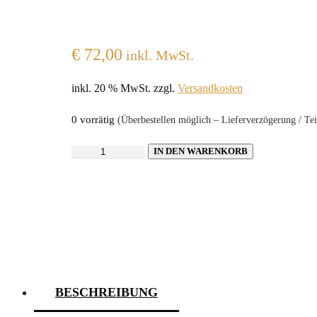
€
72,00
inkl. MwSt.
inkl. 20 % MwSt.
zzgl.
Versandkosten
0 vorrätig
(Überbestellen möglich – Lieferverzögerung / Tei
Probier
IN DEN WARENKORB
Paket
Pour
Over
2
Menge
BESCHREIBUNG