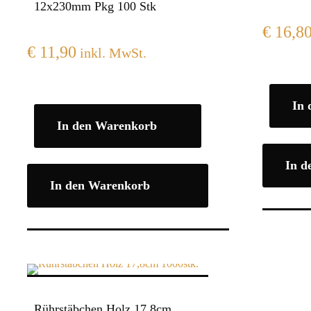
12x230mm Pkg 100 Stk
€
16,8
€
11,90
inkl. MwSt.
In
In den Warenkorb
In d
In den Warenkorb
Rührstäbchen Holz 17,8cm