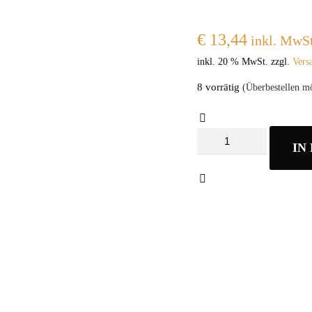
€
13,44
inkl. MwSt
inkl. 20 % MwSt.
zzgl.
Vers
8 vorrätig
(Überbestellen mö
PEDRON
IN
SERVIETTEN
STÄNDER
Menge