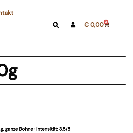
ntakt
0
€
0,00
50g
 ganze Bohne · Intensität: 3,5/5