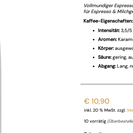
Vollmundiger Espresso
für Espresso & Milchge
Kaffee-Eigenschaften:
Intensität:
3,5/5
Aromen:
Karamel
Körper:
ausgewo
Säure:
gering, a
Abgang:
Lang, n
€
10,90
inkl. 20 % MwSt.
zzgl.
Ve
10 vorrätig
(Überbestelle