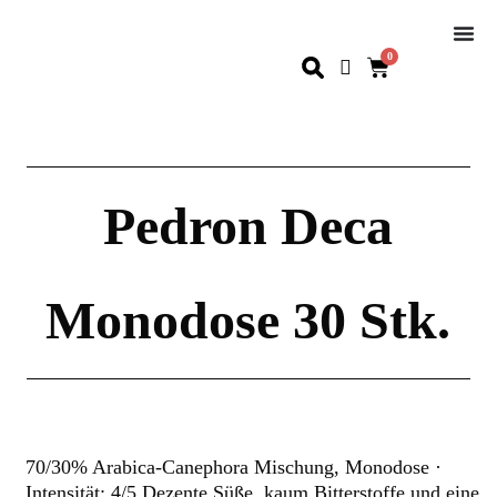
0
Pedron Deca
Monodose 30 Stk.
70/30% Arabica-Canephora Mischung, Monodose ·
Intensität: 4/5 Dezente Süße, kaum Bitterstoffe und eine