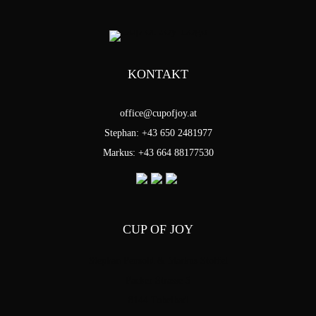
KONTAKT
office@cupofjoy.at
Stephan: +43 650 2481977
Markus: +43 664 88177530
CUP OF JOY
Stephan Pensold & Markus Stoffel
Packer Strasse 5
8144 Tobelbad