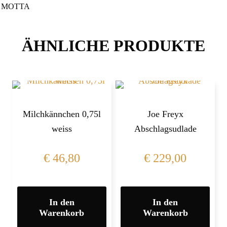
MOTTA
ÄHNLICHE PRODUKTE
Milchkännchen 0,75l
Joe Freyx
weiss
Abschlagsudlade
€
46,80
€
229,00
In den
In den
Warenkorb
Warenkorb