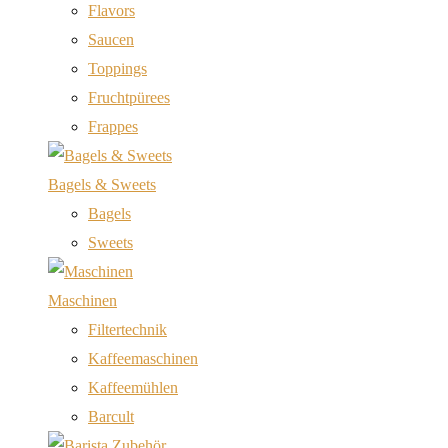
Flavors
Saucen
Toppings
Fruchtpürees
Frappes
Bagels & Sweets
Bagels
Sweets
Maschinen
Filtertechnik
Kaffeemaschinen
Kaffeemühlen
Barcult