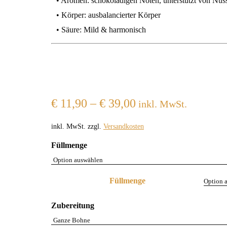
• Aromen: schokoladigen Noten, unterstützt von Nuss
• Körper: ausbalancierter Körper
• Säure: Mild & harmonisch
€
11,90
–
€
39,00
inkl. MwSt.
inkl. MwSt.
zzgl.
Versandkosten
Füllmenge
Füllmenge
Zubereitung