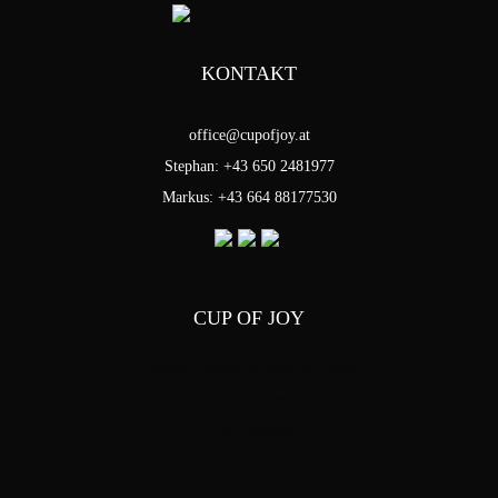
KONTAKT
office@cupofjoy.at
Stephan: +43 650 2481977
Markus: +43 664 88177530
CUP OF JOY
Stephan Pensold & Markus Stoffel
Packer Strasse 5
8144 Tobelbad