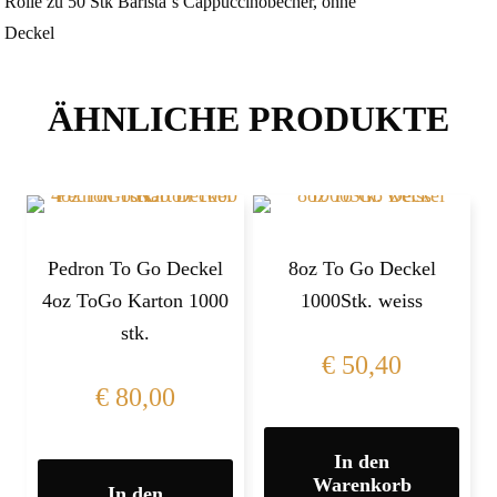
Rolle zu 50 Stk Barista´s Cappuccinobecher, ohne
Deckel
ÄHNLICHE PRODUKTE
Pedron To Go Deckel
8oz To Go Deckel
4oz ToGo Karton 1000
1000Stk. weiss
stk.
€
50,40
€
80,00
In den
Warenkorb
In den