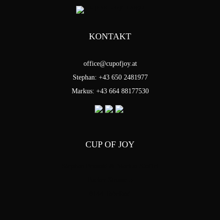
KONTAKT
office@cupofjoy.at
Stephan: +43 650 2481977
Markus: +43 664 88177530
CUP OF JOY
Stephan Pensold & Markus Stoffel
Packer Strasse 5
8144 Tobelbad