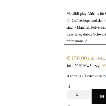
Metalldisplay Althaus für
für Coffeeshops und den 
sind. • Material: Pulverbe
Laserteile, stabile Schwei
professionelle…
€
126,00
inkl. Mw
inkl. 20 % MwSt.
zzgl.
Ve
0 vorrätig
(Überbestellen mö
Althaus
IN
Pyra