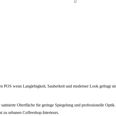
Pack-
Display
Metall
9
Sorten
Menge
den POS wenn Langlebigkeit, Sauberkeit und moderner Look gefragt si
r satinierte Oberfläche für geringe Spiegelung und professionelle Optik.
sst zu urbanen Coffeeshop‑Interieurs.