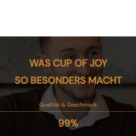
WAS CUP OF JOY
SO BESONDERS MACHT
Qualität & Geschmack
99
%