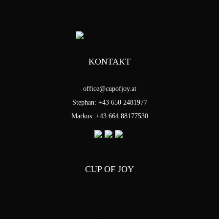
KONTAKT
office@cupofjoy.at
Stephan: +43 650 2481977
Markus: +43 664 88177530
CUP OF JOY
Stephan Pensold & Markus Stoffel
Packer Strasse 5
8144 Tobelbad