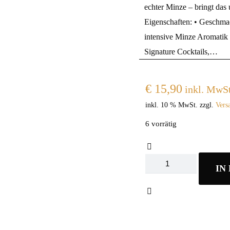
echter Minze – bringt das
Eigenschaften: • Geschmac
intensive Minze Aromatik •
Signature Cocktails,…
€
15,90
inkl. MwSt
inkl. 10 % MwSt.
zzgl.
Vers
6 vorrätig
Toschi
IN
Mojito
Mint
Syrup
1000ml