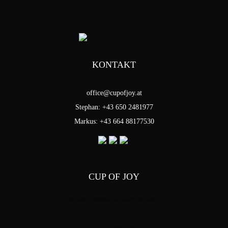
KONTAKT
office@cupofjoy.at
Stephan: +43 650 2481977
Markus: +43 664 88177530
CUP OF JOY
Stephan Pensold & Markus Stoffel
Packer Strasse 5
8144 Tobelbad