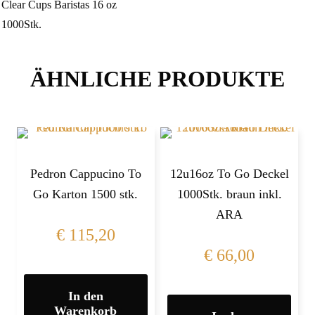
Clear Cups Baristas 16 oz
1000Stk.
ÄHNLICHE PRODUKTE
Pedron Cappucino To
12u16oz To Go Deckel
Go Karton 1500 stk.
1000Stk. braun inkl.
ARA
€
115,20
€
66,00
In den
Warenkorb