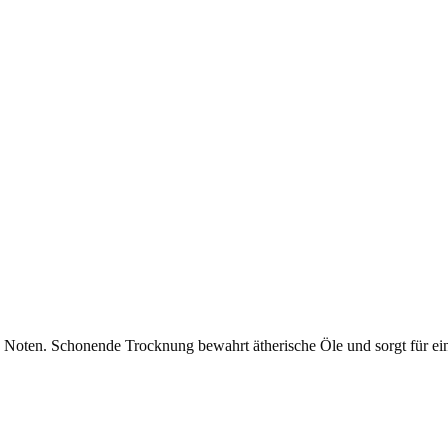
Deli
Pack
Menge
n Noten. Schonende Trocknung bewahrt ätherische Öle und sorgt für ei