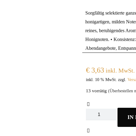
Sorgfältig selektierte gan
honigartigen, milden Note
reines, beruhigendes Aro
Honignoten. • Konsistenz: 
Abendangebote, Entspan
€
3,63
inkl. MwSt.
inkl. 10 % MwSt.
zzgl.
Vers
13 vorrätig
(Überbestellen 
Althaus
IN
Chamomile
Meadow