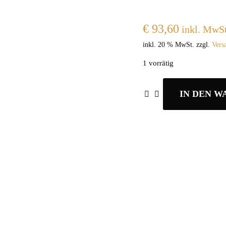
€
93,60
inkl. MwSt
inkl. 20 % MwSt.
zzgl.
Vers
1 vorrätig
IN DEN 
Cappuccinolöffel
Ventura
Pkg.
12
Stk.
Menge