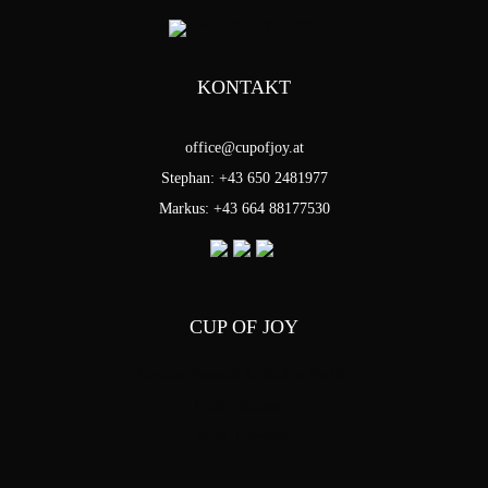
KONTAKT
office@cupofjoy.at
Stephan: +43 650 2481977
Markus: +43 664 88177530
CUP OF JOY
Stephan Pensold & Markus Stoffel
Packer Strasse 5
8144 Tobelbad