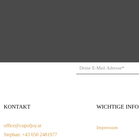
KONTAKT
WICHTIGE INF
office@cupofjoy.at
Impressum
Stephan: +43 650 2481977