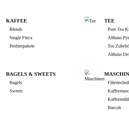
KAFFEE
TEE
Blends
Pure Tea Ki
Single Finca
Althaus Py
Probierpakete
Tee Zubehö
Althaus De
BAGELS & SWEETS
MASCHI
Bagels
Filtertechni
Sweets
Kaffeemasc
Kaffeemüh
Barcult