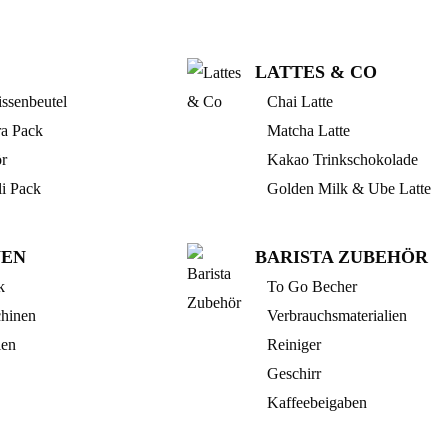
LATTES & CO
ssenbeutel
Chai Latte
ra Pack
Matcha Latte
r
Kakao Trinkschokolade
li Pack
Golden Milk & Ube Latte
NEN
BARISTA ZUBEHÖR
k
To Go Becher
hinen
Verbrauchsmaterialien
len
Reiniger
Geschirr
Kaffeebeigaben