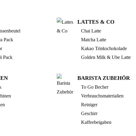
LATTES & CO
ssenbeutel
Chai Latte
ra Pack
Matcha Latte
r
Kakao Trinkschokolade
li Pack
Golden Milk & Ube Latte
NEN
BARISTA ZUBEHÖR
k
To Go Becher
hinen
Verbrauchsmaterialien
len
Reiniger
Geschirr
Kaffeebeigaben