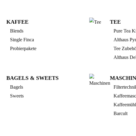
KAFFEE
TEE
Blends
Pure Tea Ki
Single Finca
Althaus Py
Probierpakete
Tee Zubehö
Althaus De
BAGELS & SWEETS
MASCHI
Bagels
Filtertechni
Sweets
Kaffeemasc
Kaffeemüh
Barcult